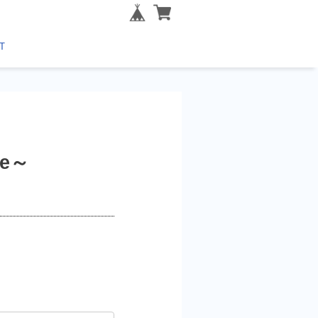
T
re～