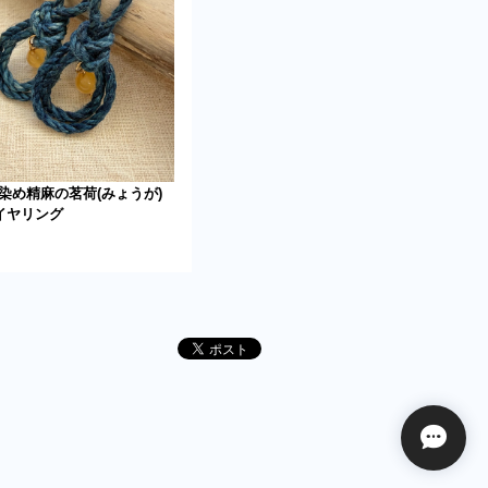
染め精麻の茗荷(みょうが)
イヤリング