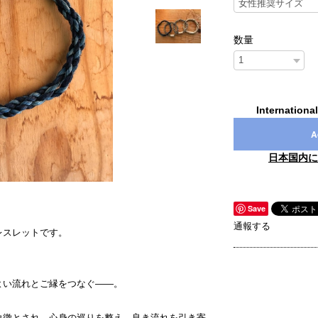
数量
Internationa
A
日本国内に
Save
通報する
レスレットです。
よい流れとご縁をつなぐ——。
象徴とされ、心身の巡りを整え、良き流れを引き寄