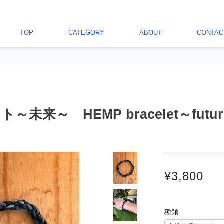
TOP
CATEGORY
ABOUT
CONTAC
未来～ HEMP bracelet～futu
¥3,800
種類