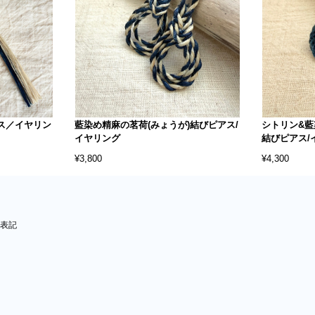
ス／イヤリン
藍染め精麻の茗荷(みょうが)結びピアス/
シトリン&藍
イヤリング
結びピアス/
¥3,800
¥4,300
表記